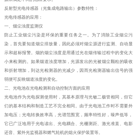
反射型光电传感器（光集成电路输出）参数特性：
光电传感器的应用：
一、烟尘浊度监测仪
防止工业烟尘污染是环保的重要任务之一。为了消除工业烟尘污
染，首先要知道烟尘排放量，因此必须对烟尘源进行监测、自动显
示和超标报警。烟的烟尘浊度是用通过光在烟传输过程中的变化大
小来检测的。如果烟道浊度增加，光源发出的光被烟尘颗粒的吸收
和折射增加，到达光检测器的光减少，因而光检测器输出信号的强
弱便可反映烟道浊度的变化。
二、光电池在光电检测和自动控制方面的应用
光电池作为光电探测使用时，其基本原理与光敏二极管相同，但它
们的基本结构和制造工艺不完全相同。由于光电池工作时不需要外
加电压；光电转换效率高，光谱范围宽，频率特性好，噪声低等，
它已广泛地用于光电读出、光电耦合、光栅测距、激光准直、电影
还音、紫外光监视器和燃气轮机的熄火保护装置等。