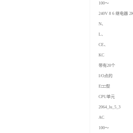
100～
240V 8 6 继电器 2K
N、
L、
CE、
KC
带有20个
I/O点的
E□□型
CPU单元
2064_lu_5_3
AC
100～