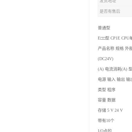
发货地址
是否有售后
普通型
E□□型 CP1E C
产品名称 规格 外
(DC24V)
(A) 电流消耗(A) 
电源 输入 输出 
类型 程序
容量 数据
存储 5 V 24 V
带有10个
I/O点的