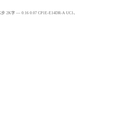
步 2K字 --- 0.16 0.07 CP1E-E14DR-A UC1、