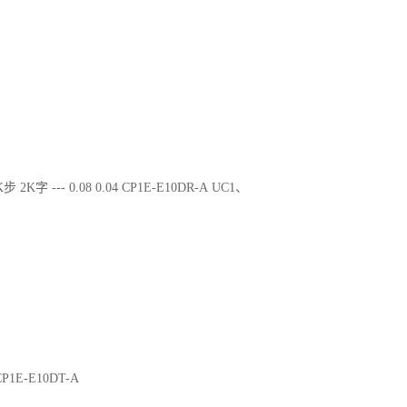
步 2K字 --- 0.08 0.04 CP1E-E10DR-A UC1、
 CP1E-E10DT-A