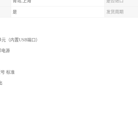
青岛,上海
是否进口
是
发货周期
PU单元（内置USB端口）
部电源
型号 标准
输出