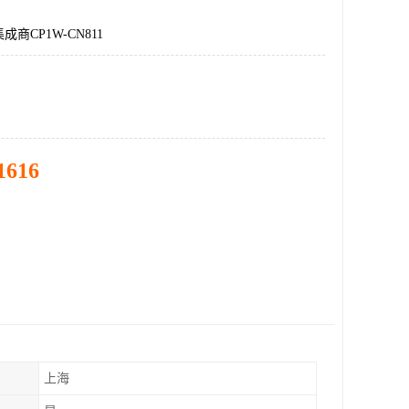
商CP1W-CN811
1616
上海