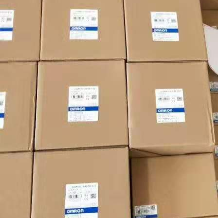
拟量输
入：2) 8
(内置模
拟量输
出：1) 继电器 8K步 8K字 0.30 0.18 0.11 CP1E-NA20DR-A UC1、N、
L、CE、
KC