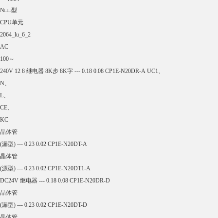
(A) 电流消耗(A) 型号 标准
电源 输入 输出 输出
类型 程序
容量 数据
存储 5 V 24 V
带有14个
I/O点的
N□□型
CPU单元
2064_lu_6_1
AC
100～
240V 8 6 继电器 8K步 8K字 --- 0.17 0.07 CP1E-N14DR-A UC1、
N、
L、
CE、
KC
晶体管