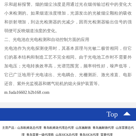
示和超标报警。烟的烟尘浊度是用通过光在烟传输过程中的变化大
小来检测的。如果烟道浊度增加，光源发出的光被烟尘颗粒的吸收
和折射增加，到达光检测器的光减少，因而光检测器输出信号的强
弱便可反映烟道浊度的变化。
二、光电池在光电检测和自动控制方面的应用
光电池作为光电探测使用时，其基本原理与光敏二极管相同，但它
们的基本结构和制造工艺不完全相同。由于光电池工作时不需要外
加电压；光电转换效率高，光谱范围宽，频率特性好，噪声低等，
它已广泛地用于光电读出、光电耦合、光栅测距、激光准直、电影
还音、紫外光监视器和燃气轮机的熄火保护装置等。
m.fuda16602.b2b168.com
Top
主营产品：山东欧姆龙总代理 青岛欧姆龙代理总代理 山东施耐德 青岛施耐德代理 山东雷赛总代
理 青岛雷赛一级代理商 山东SICK总代理 青岛SICK代理 雷赛代理