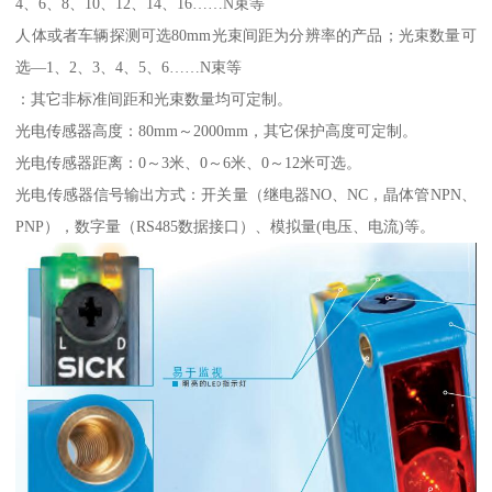
4、6、8、10、12、14、16……N束等
人体或者车辆探测可选80mm光束间距为分辨率的产品；光束数量可
选—1、2、3、4、5、6……N束等
：其它非标准间距和光束数量均可定制。
光电传感器高度：80mm～2000mm，其它保护高度可定制。
光电传感器距离：0～3米、0～6米、0～12米可选。
光电传感器信号输出方式：开关量（继电器NO、NC，晶体管NPN、
PNP），数字量（RS485数据接口）、模拟量(电压、电流)等。