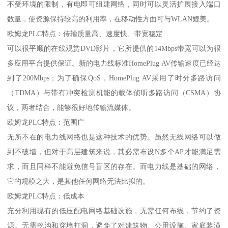
不受环境的限制，有电即可组建网络，同时可以灵活扩展接入端口
数量，使资源保持较高的利用率，在移动性方面可与WLAN媲美。
欧姆龙PLC特点：传输质量高、速度快、带宽稳定
可以很平顺的在线观赏DVD影片，它所提供的14Mbps带宽可以为很
多应用平台提供保证。新的电力线标准HomePlug AV传输速度已经达
到了200Mbps；为了确保QoS，HomePlug AV采用了时分多路访问
（TDMA）与带有冲突检测机能的载体侦听多路访问（CSMA）协
议，两者结合，能够很好地传输流媒体。
欧姆龙PLC特点：范围广
无所不在的电力线网络也是这种技术的优势。虽然无线网络可以做
到不破墙，但对于高层建筑来说，其必需布设N多个AP才能满足需
求，而且同样不能避免信号盲区的存在。而电力线是基础的网络，
它的规模之大，是其他任何网络无法比拟的。
欧姆龙PLC特点：低成本
充分利用现有的低压配电网络基础设施，无需任何布线，节约了资
源。无需挖沟和穿墙打洞，避免了对建筑物、公用设施、家庭装潢