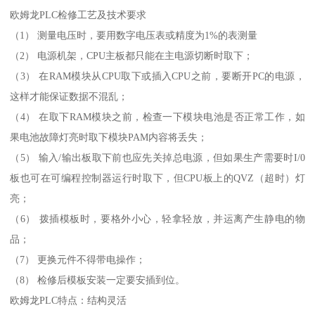
欧姆龙PLC检修工艺及技术要求
（1） 测量电压时，要用数字电压表或精度为1%的表测量
（2） 电源机架，CPU主板都只能在主电源切断时取下；
（3） 在RAM模块从CPU取下或插入CPU之前，要断开PC的电源，
这样才能保证数据不混乱；
（4） 在取下RAM模块之前，检查一下模块电池是否正常工作，如
果电池故障灯亮时取下模块PAM内容将丢失；
（5） 输入/输出板取下前也应先关掉总电源，但如果生产需要时I/0
板也可在可编程控制器运行时取下，但CPU板上的QVZ（超时）灯
亮；
（6） 拨插模板时，要格外小心，轻拿轻放，并运离产生静电的物
品；
（7） 更换元件不得带电操作；
（8） 检修后模板安装一定要安插到位。
欧姆龙PLC特点：结构灵活