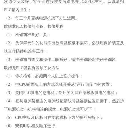
次原位安装好，将全部连接恢复后送电并启动PLC主机。认真清扫
PLC箱内卫生；
（2） 每三个月更换电源机架下方过滤网。
欧姆龙PLC检修前准备、检修规程
（1） 检修前准备好工具；
（2） 为保障元件的功能不出故障及模板不损坏，必须用保护装置及
认真作防静电准备工作；
（3） 检修前与调度和操作工联系好，需挂检修牌处挂好检修牌。
欧姆龙PLC设备拆装顺序及方法
（1） 停机检修，必须两个人以上监护操作；
（2） 把CPU前面板上的方式选择开关从“运行”转到“停”位置；
（3） 关闭PLC供电的总电源，然后关闭其它给模坂供电的电源；
（4） 把与电源架相连的电源线记清线号及连接位置后拆下，然后拆
下电源机架与机柜相连的螺丝，电源机架就可拆下；
（5） CPU主板及I/0板可在旋转模板下方的螺丝后拆下；
（6） 安装时以相反顺序进行。