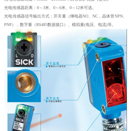
光电传感器距离：0～3米、0～6米、0～12米可选。
光电传感器信号输出方式：开关量（继电器NO、NC，晶体管NPN、
PNP），数字量（RS485数据接口）、模拟量(电压、电流)等。