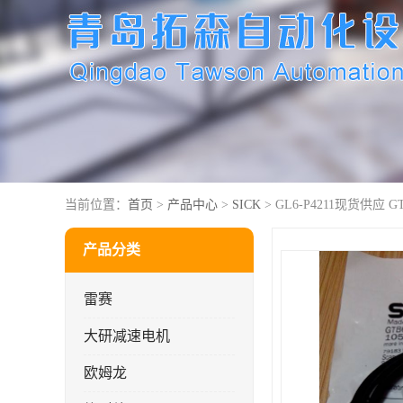
当前位置：
首页
>
产品中心
>
SICK
> GL6-P4211现货供应 G
产品分类
雷赛
大研减速电机
欧姆龙