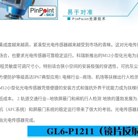
集成度越来越高，紧凑型光电传感器越来越受到市场的青睐。这对光电传
场合，也要求光电传感器可靠稳定运行。科瑞新推出的M12小型化光电
编程灵敏度可调尺寸小，特别适合狭小空间的安装极强的穿透性，可抗灰
方便防护等级高达IP67典型应用1.电梯行业--商场、机场等扶梯出行人
M12小型化光电传感器凭借便捷的安装方式和强抗外界干扰能力成为扶
低成本。 2.轨道交通行业--地铁屏蔽门和闸机行人检测 地铁的蓬勃发
机（AFC系统）和屏蔽门系统的稳定运行带来了很大的考验。光电传感器
由光电传感器完成。