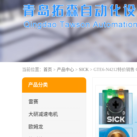
当前位置：
首页
>
产品中心
>
SICK
> GTE6-N4212特价销售 
产品分类
雷赛
大研减速电机
欧姆龙