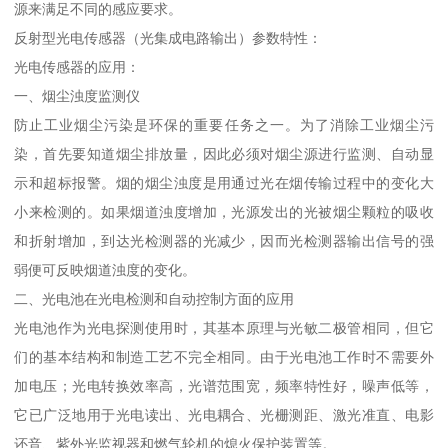
源来满足不同的感应要求。
反射型光电传感器（光集成电路输出）参数特性：
光电传感器的应用：
一、烟尘浊度监测仪
防止工业烟尘污染是环保的重要任务之一。为了消除工业烟尘污
染，首先要知道烟尘排放量，因此必须对烟尘源进行监测、自动显
示和超标报警。烟的烟尘浊度是用通过光在烟传输过程中的变化大
小来检测的。如果烟道浊度增加，光源发出的光被烟尘颗粒的吸收
和折射增加，到达光检测器的光减少，因而光检测器输出信号的强
弱便可反映烟道浊度的变化。
二、光电池在光电检测和自动控制方面的应用
光电池作为光电探测使用时，其基本原理与光敏二极管相同，但它
们的基本结构和制造工艺不完全相同。由于光电池工作时不需要外
加电压；光电转换效率高，光谱范围宽，频率特性好，噪声低等，
它已广泛地用于光电读出、光电耦合、光栅测距、激光准直、电影
还音、紫外光监视器和燃气轮机的熄火保护装置等。