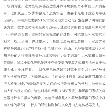
市场的青睐。这对光电传感器适应外界环境的能力不断提出新的要
求，比如灰尘，水雾和强光等恶劣场合，也要求光电传感器可靠稳
定运行。科瑞新推出的M12小型化光电为自动化行业提供了可靠的解
决方案。技术优势检测距离可达6m，通过芯片编程灵敏度可调尺寸
小，特别适合狭小空间的安装极强的穿透性，可抗灰尘和水雾抗太
阳光干扰，适用于户瑞技术，可拆卸安装头和安装螺母，安装方便
防护等级高达IP67典型应用1.电梯行业--商场、机场等扶梯出行人检
测户外的人行扶梯所处环境比较恶劣，会受到灰尘，水雾和太阳光
等影响。M12小型化光电传感器凭借便捷的安装方式和强抗外界干扰
能力成为扶梯行业。小型化光电传感器可以完全避免因为误信号导
致的扶梯误启动，为降低成本。 2.轨道交通行业--地铁屏蔽门和闸机
行人检测 地铁的蓬勃发展为人们的出行带来极大的便利，地铁也成
为人们出行方式的。这也对地铁闸机（AFC系统）和屏蔽门系统的稳
定运行带来了很大的考验。光电传感器是AFC系统和屏蔽门系统中极
为关键的零部件，行人的通过检测和防夹全是由光电传感器完成。