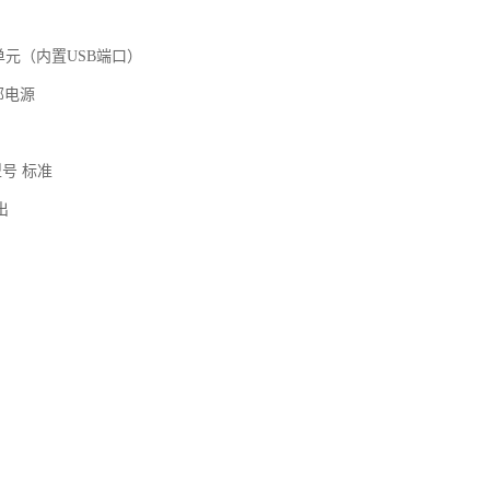
PU单元（内置USB端口）
部电源
型号 标准
输出