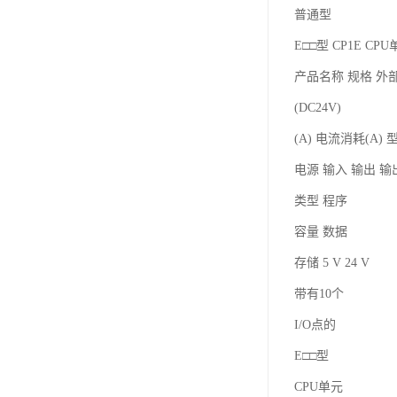
普通型
E□□型 CP1E C
产品名称 规格 外
(DC24V)
(A) 电流消耗(A) 
电源 输入 输出 
类型 程序
容量 数据
存储 5 V 24 V
带有10个
I/O点的
E□□型
CPU单元