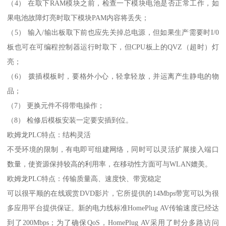
（4） 在取下RAM模块之前，检查一下模块电池是否正常工作，如
果电池故障灯亮时取下模块PAM内容将丢失；
（5） 输入/输出板取下前也应先关掉总电源，但如果生产需要时I/0
板也可在可编程控制器运行时取下，但CPU板上的QVZ（超时）灯
亮；
（6） 拨插模板时，要格外小心，轻拿轻放，并运离产生静电的物
品；
（7） 更换元件不得带电操作；
（8） 检修后模板安装一定要安插到位。
欧姆龙PLC特点：结构灵活
不受环境的限制，有电即可组建网络，同时可以灵活扩展接入端口
数量，使资源保持较高的利用率，在移动性方面可与WLAN媲美。
欧姆龙PLC特点：传输质量高、速度快、带宽稳定
可以很平顺的在线观赏DVD影片，它所提供的14Mbps带宽可以为很
多应用平台提供保证。新的电力线标准HomePlug AV传输速度已经达
到了200Mbps；为了确保QoS，HomePlug AV采用了时分多路访问