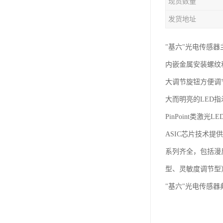
现货数量
发货地址
"基六"光电传感器
内嵌金属安装螺纹和
大调节旋钮方便调
大而明亮的LED
PinPoint类激
ASIC芯片技术提
系列齐全，包括漫
型、灵敏度调节型
"基六"光电传感