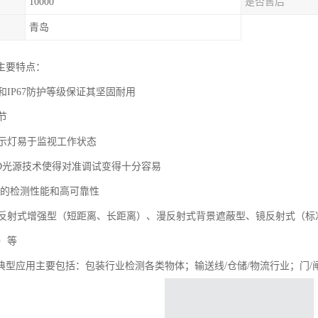
10000
是否售后
青岛
主要特点：
IP67防护等级保证其坚固耐用
节
指示灯易于监视工作状态
光LED光源技术使得对准调试变得十分容易
供的检测性能和高可靠性
反射式增强型（短距离、长距离）、漫反射式背景遮蔽型、镜反射式（标
）等
器典型应用主要包括：包装行业检测各类物体；输送线/仓储/物流行业；门