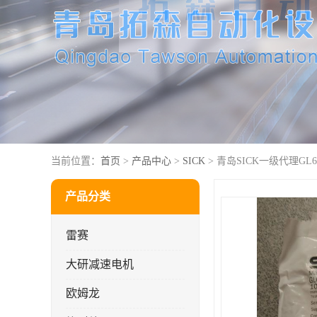
当前位置：
首页
>
产品中心
>
SICK
> 青岛SICK一级代理GL6-P
产品分类
雷赛
大研减速电机
欧姆龙