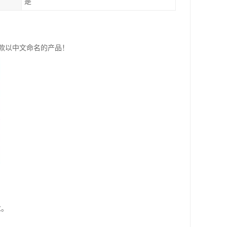
是
是款以中文命名的产品！
求。