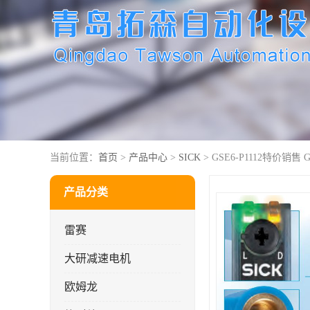
当前位置：
首页
>
产品中心
>
SICK
> GSE6-P1112特价销售 
产品分类
雷赛
大研减速电机
欧姆龙