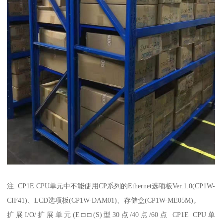
注. CP1E CPU单元中不能使用CP系列的Ethernet选项板Ver.1.0(CP1W-
CIF41)、LCD选项板(CP1W-DAM01)、存储盒(CP1W-ME05M)。
扩展I/O/扩展单元(E□□(S)型30点/40点/60点 CP1E CPU单