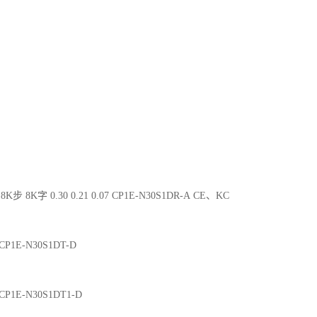
8K步 8K字 0.30 0.21 0.07 CP1E-N30S1DR-A CE、KC
2 CP1E-N30S1DT-D
2 CP1E-N30S1DT1-D