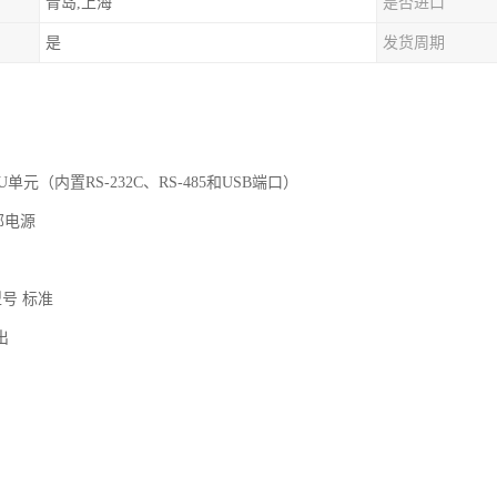
青岛,上海
是否进口
是
发货周期
CPU单元（内置RS-232C、RS-485和USB端口）
部电源
型号 标准
输出