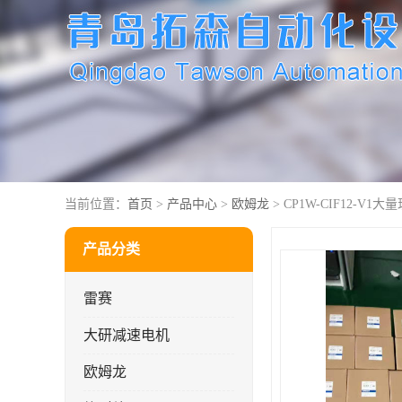
当前位置：
首页
>
产品中心
>
欧姆龙
> CP1W-CIF12-V1大
产品分类
雷赛
大研减速电机
欧姆龙