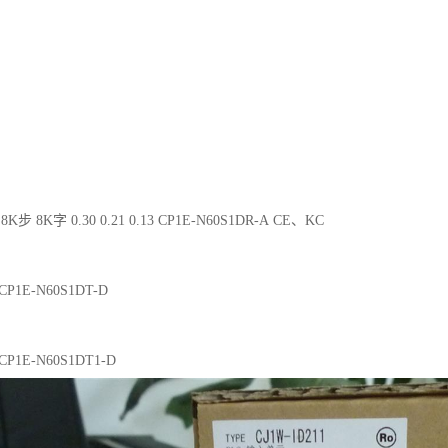
8K步 8K字 0.30 0.21 0.13 CP1E-N60S1DR-A CE、KC
2 CP1E-N60S1DT-D
2 CP1E-N60S1DT1-D