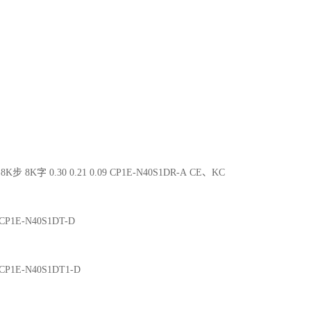
8K步 8K字 0.30 0.21 0.09 CP1E-N40S1DR-A CE、KC
2 CP1E-N40S1DT-D
2 CP1E-N40S1DT1-D