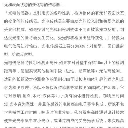
无和表面状态的变化等的传感器.....
「光电传感器」是利用光的各种性质，检测物体的有无和表面状态
的变化等的传感器。光电传感器主要由发光的投光部和接受光线的
受光部构成。如果投射的光线因检测物体不同而被遮掩或反射，到
达受光部的量将会发生变化。受光部将检测出这种变化，并转换为
电气信号进行输出。光电传感器主要分为3类：对射型、 回归反射
型、扩散反射型。
光电传感器特性①检测距离长 如果在对射型中保留10m以上的检测
距离等，便能实现其他检测手段（磁性、超声波等）无法离检测。
达到的长距②对检测物体的限制少由于以检测物体引起的遮光和反
射为检测原理，所以不象接近传感器等将检测物体限定在金属，它
可对玻璃.塑料.木材.液体等几乎所有物体进行检测。③响应时间
短 光本身为高速，并且传感器的电路都由电子零件构成，所以不包
含机械性工作时间，响应时间非常短。④分辨率高能通过设计技术
使投光光束集中在小光点，或通过构成的受光光学系统，来实现高