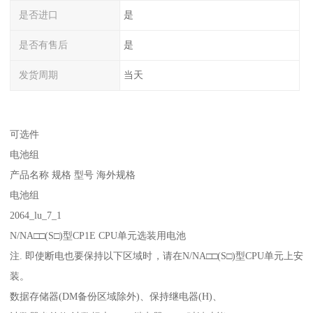
是否进口
是
是否有售后
是
发货周期
当天
可选件
电池组
产品名称 规格 型号 海外规格
电池组
2064_lu_7_1
N/NA□□(S□)型CP1E CPU单元选装用电池
注. 即使断电也要保持以下区域时，请在N/NA□□(S□)型CPU单元上安
装。
数据存储器(DM备份区域除外)、保持继电器(H)、