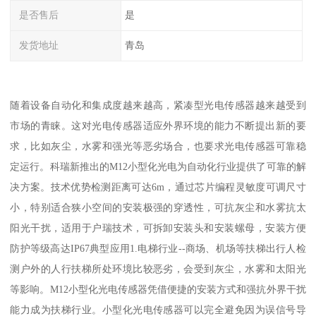
是否售后
是
发货地址
青岛
随着设备自动化和集成度越来越高，紧凑型光电传感器越来越受到
市场的青睐。这对光电传感器适应外界环境的能力不断提出新的要
求，比如灰尘，水雾和强光等恶劣场合，也要求光电传感器可靠稳
定运行。科瑞新推出的M12小型化光电为自动化行业提供了可靠的解
决方案。技术优势检测距离可达6m，通过芯片编程灵敏度可调尺寸
小，特别适合狭小空间的安装极强的穿透性，可抗灰尘和水雾抗太
阳光干扰，适用于户瑞技术，可拆卸安装头和安装螺母，安装方便
防护等级高达IP67典型应用1.电梯行业--商场、机场等扶梯出行人检
测户外的人行扶梯所处环境比较恶劣，会受到灰尘，水雾和太阳光
等影响。M12小型化光电传感器凭借便捷的安装方式和强抗外界干扰
能力成为扶梯行业。小型化光电传感器可以完全避免因为误信号导