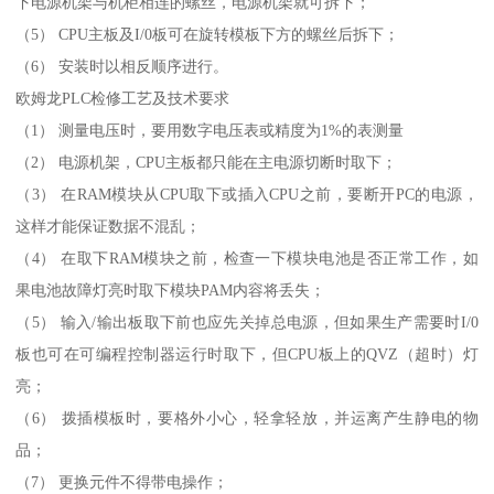
下电源机架与机柜相连的螺丝，电源机架就可拆下；
（5） CPU主板及I/0板可在旋转模板下方的螺丝后拆下；
（6） 安装时以相反顺序进行。
欧姆龙PLC检修工艺及技术要求
（1） 测量电压时，要用数字电压表或精度为1%的表测量
（2） 电源机架，CPU主板都只能在主电源切断时取下；
（3） 在RAM模块从CPU取下或插入CPU之前，要断开PC的电源，
这样才能保证数据不混乱；
（4） 在取下RAM模块之前，检查一下模块电池是否正常工作，如
果电池故障灯亮时取下模块PAM内容将丢失；
（5） 输入/输出板取下前也应先关掉总电源，但如果生产需要时I/0
板也可在可编程控制器运行时取下，但CPU板上的QVZ（超时）灯
亮；
（6） 拨插模板时，要格外小心，轻拿轻放，并运离产生静电的物
品；
（7） 更换元件不得带电操作；