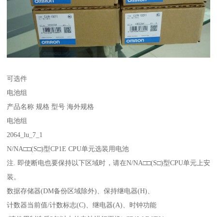
可选件
电池组
产品名称 规格 型号 海外规格
电池组
2064_lu_7_1
N/NA□□(S□)型CP1E CPU单元选装用电池
注. 即使断电也要保持以下区域时，请在N/NA□□(S□)型CPU单元上安
装。
数据存储器(DM备份区域除外)、保持继电器(H)、
计数器当前值/计数标志(C)、继电器(A)、时钟功能