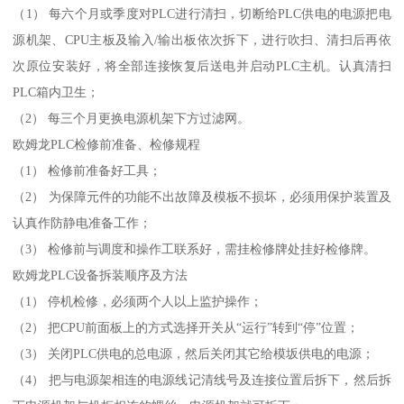
（1） 每六个月或季度对PLC进行清扫，切断给PLC供电的电源把电
源机架、CPU主板及输入/输出板依次拆下，进行吹扫、清扫后再依
次原位安装好，将全部连接恢复后送电并启动PLC主机。认真清扫
PLC箱内卫生；
（2） 每三个月更换电源机架下方过滤网。
欧姆龙PLC检修前准备、检修规程
（1） 检修前准备好工具；
（2） 为保障元件的功能不出故障及模板不损坏，必须用保护装置及
认真作防静电准备工作；
（3） 检修前与调度和操作工联系好，需挂检修牌处挂好检修牌。
欧姆龙PLC设备拆装顺序及方法
（1） 停机检修，必须两个人以上监护操作；
（2） 把CPU前面板上的方式选择开关从“运行”转到“停”位置；
（3） 关闭PLC供电的总电源，然后关闭其它给模坂供电的电源；
（4） 把与电源架相连的电源线记清线号及连接位置后拆下，然后拆