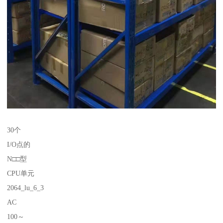
30个
I/O点的
N□□型
CPU单元
2064_lu_6_3
AC
100～