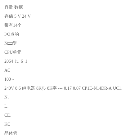
容量 数据
存储 5 V 24 V
带有14个
I/O点的
N□□型
CPU单元
2064_lu_6_1
AC
100～
240V 8 6 继电器 8K步 8K字 --- 0.17 0.07 CP1E-N14DR-A UC1、
N、
L、
CE、
KC
晶体管