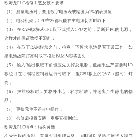
欧姆龙PLC检修工艺及技术要求
（1） 测量电压时，要用数字电压表或精度为1%的表测量
（2） 电源机架，CPU主板都只能在主电源切断时取下；
（3） 在RAM模块从CPU取下或插入CPU之前，要断开PC的电源，
这样才能保证数据不混乱；
（4） 在取下RAM模块之前，检查一下模块电池是否正常工作，如
果电池故障灯亮时取下模块PAM内容将丢失；
（5） 输入/输出板取下前也应先关掉总电源，但如果生产需要时I/0
板也可在可编程控制器运行时取下，但CPU板上的QVZ（超时）灯
亮；
（6） 拨插模板时，要格外小心，轻拿轻放，并运离产生静电的物
品；
（7） 更换元件不得带电操作；
（8） 检修后模板安装一定要安插到位。
欧姆龙PLC特点：结构灵活
不受环境的限制，有电即可组建网络，同时可以灵活扩展接入端口