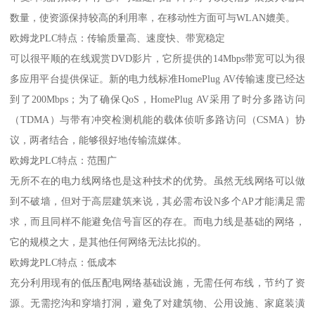
数量，使资源保持较高的利用率，在移动性方面可与WLAN媲美。
欧姆龙PLC特点：传输质量高、速度快、带宽稳定
可以很平顺的在线观赏DVD影片，它所提供的14Mbps带宽可以为很
多应用平台提供保证。新的电力线标准HomePlug AV传输速度已经达
到了200Mbps；为了确保QoS，HomePlug AV采用了时分多路访问
（TDMA）与带有冲突检测机能的载体侦听多路访问（CSMA）协
议，两者结合，能够很好地传输流媒体。
欧姆龙PLC特点：范围广
无所不在的电力线网络也是这种技术的优势。虽然无线网络可以做
到不破墙，但对于高层建筑来说，其必需布设N多个AP才能满足需
求，而且同样不能避免信号盲区的存在。而电力线是基础的网络，
它的规模之大，是其他任何网络无法比拟的。
欧姆龙PLC特点：低成本
充分利用现有的低压配电网络基础设施，无需任何布线，节约了资
源。无需挖沟和穿墙打洞，避免了对建筑物、公用设施、家庭装潢