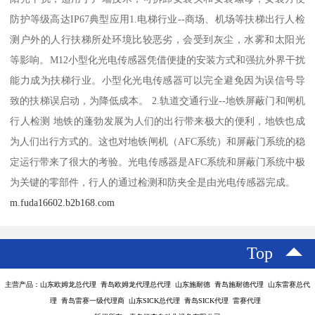
防护等级高达IP67典型应用1.电梯行业--商场、机场等扶梯出行人检
测户外的人行扶梯所处环境比较恶劣，会受到灰尘，水雾和太阳光
等影响。M12小型化光电传感器凭借便捷的安装方式和强抗外界干扰
能力成为扶梯行业。小型化光电传感器可以完全避免因为误信号导
致的扶梯误启动，为降低成本。 2.轨道交通行业--地铁屏蔽门和闸机
行人检测 地铁的蓬勃发展为人们的出行带来极大的便利，地铁也成
为人们出行方式的。这也对地铁闸机（AFC系统）和屏蔽门系统的稳
定运行带来了很大的考验。光电传感器是AFC系统和屏蔽门系统中极
为关键的零部件，行人的通过检测和防夹全是由光电传感器完成。
m.fuda16602.b2b168.com
Top
主营产品：山东欧姆龙总代理 青岛欧姆龙代理总代理 山东施耐德 青岛施耐德代理 山东雷赛总代
理 青岛雷赛一级代理商 山东SICK总代理 青岛SICK代理 雷赛代理