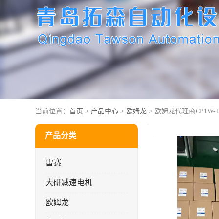
当前位置：
首页
>
产品中心
>
欧姆龙
> 欧姆龙代理商CP1W-TS
产品分类
雷赛
大研减速电机
欧姆龙