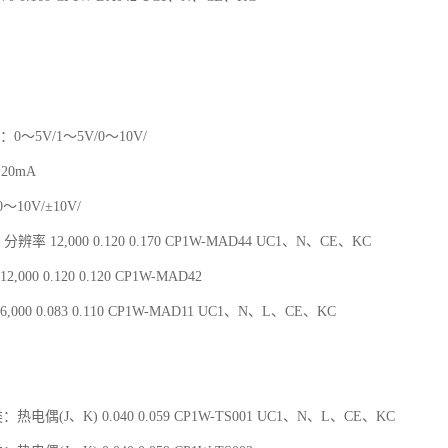
：0～5V/1～5V/0～10V/
～20mA
10V/±10V/
分辨率 12,000 0.120 0.170 CP1W-MAD44 UC1、N、CE、KC
,000 0.120 0.120 CP1W-MAD42
,000 0.083 0.110 CP1W-MAD11 UC1、N、L、CE、KC
：热电偶(J、K) 0.040 0.059 CP1W-TS001 UC1、N、L、CE、KC