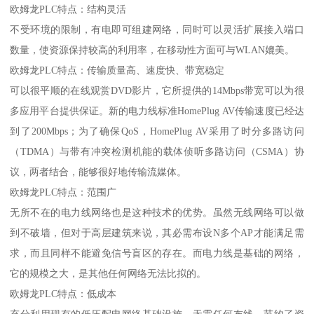
欧姆龙PLC特点：结构灵活
不受环境的限制，有电即可组建网络，同时可以灵活扩展接入端口
数量，使资源保持较高的利用率，在移动性方面可与WLAN媲美。
欧姆龙PLC特点：传输质量高、速度快、带宽稳定
可以很平顺的在线观赏DVD影片，它所提供的14Mbps带宽可以为很
多应用平台提供保证。新的电力线标准HomePlug AV传输速度已经达
到了200Mbps；为了确保QoS，HomePlug AV采用了时分多路访问
（TDMA）与带有冲突检测机能的载体侦听多路访问（CSMA）协
议，两者结合，能够很好地传输流媒体。
欧姆龙PLC特点：范围广
无所不在的电力线网络也是这种技术的优势。虽然无线网络可以做
到不破墙，但对于高层建筑来说，其必需布设N多个AP才能满足需
求，而且同样不能避免信号盲区的存在。而电力线是基础的网络，
它的规模之大，是其他任何网络无法比拟的。
欧姆龙PLC特点：低成本
充分利用现有的低压配电网络基础设施，无需任何布线，节约了资