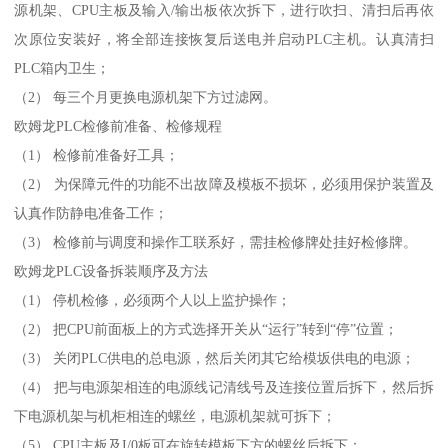
源机架、CPU主板及输入/输出板依次拆下，进行吹扫、清扫后再依
次原位安装好，将全部连接恢复后送电并启动PLC主机。认真清扫
PLC箱内卫生；
（2） 每三个月更换电源机架下方过滤网。
欧姆龙PLC检修前准备、检修规程
（1） 检修前准备好工具；
（2） 为保障元件的功能不出故障及模板不损坏，必须用保护装置及
认真作防静电准备工作；
（3） 检修前与调度和操作工联系好，需挂检修牌处挂好检修牌。
欧姆龙PLC设备拆装顺序及方法
（1） 停机检修，必须两个人以上监护操作；
（2） 把CPU前面板上的方式选择开关从“运行”转到“停”位置；
（3） 关闭PLC供电的总电源，然后关闭其它给模坂供电的电源；
（4） 把与电源架相连的电源线记清线号及连接位置后拆下，然后拆
下电源机架与机柜相连的螺丝，电源机架就可拆下；
（5） CPU主板及I/0板可在旋转模板下方的螺丝后拆下；