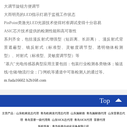
大调节旋钮方便调节
大而明亮的LED指示灯易于监视工作状态
PinPoint类激光LED光源技术使得对准调试变得十分容易
ASIC芯片技术提供的检测性能和高可靠性
系列齐全，包括漫反射式增强型（短距离、长距离）、漫反射式背
景遮蔽型、镜反射式（标准型、灵敏度调节型、透明物体检测
型）、对射式（标准型、灵敏度调节型）等
"基六"光电传感器典型应用主要包括：包装行业检测各类物体；输送
线/仓储/物流行业；门/闸机等通道中可靠检测人的通过等。
m.fuda16602.b2b168.com
Top
主营产品：山东欧姆龙总代理 青岛欧姆龙代理总代理 山东施耐德 青岛施耐德代理 山东雷赛总代
理 青岛雷赛一级代理商 山东SICK总代理 青岛SICK代理 雷赛代理
版权所有：青岛拓森自动化设备有限公司