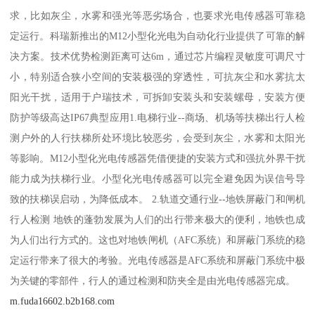
求，比如灰尘，水雾和强光等恶劣场合，也要求光电传感器可靠稳
定运行。科瑞新推出的M12小型化光电为自动化行业提供了可靠的解
决方案。技术优势检测距离可达6m，通过芯片编程灵敏度可调尺寸
小，特别适合狭小空间的安装极强的穿透性，可抗灰尘和水雾抗太
阳光干扰，适用于户瑞技术，可拆卸安装头和安装螺母，安装方便
防护等级高达IP67典型应用1.电梯行业--商场、机场等扶梯出行人检
测户外的人行扶梯所处环境比较恶劣，会受到灰尘，水雾和太阳光
等影响。M12小型化光电传感器凭借便捷的安装方式和强抗外界干扰
能力成为扶梯行业。小型化光电传感器可以完全避免因为误信号导
致的扶梯误启动，为降低成本。 2.轨道交通行业--地铁屏蔽门和闸机
行人检测 地铁的蓬勃发展为人们的出行带来极大的便利，地铁也成
为人们出行方式的。这也对地铁闸机（AFC系统）和屏蔽门系统的稳
定运行带来了很大的考验。光电传感器是AFC系统和屏蔽门系统中极
为关键的零部件，行人的通过检测和防夹全是由光电传感器完成。
m.fuda16602.b2b168.com