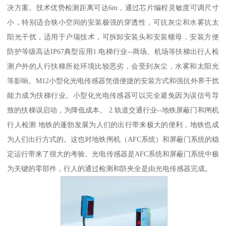
决方案。技术优势检测距离可达6m，通过芯片编程灵敏度可调尺寸
小，特别适合狭小空间的安装极强的穿透性，可抗灰尘和水雾抗太
阳光干扰，适用于户瑞技术，可拆卸安装头和安装螺母，安装方便
防护等级高达IP67典型应用1.电梯行业--商场、机场等扶梯出行人检
测户外的人行扶梯所处环境比较恶劣，会受到灰尘，水雾和太阳光
等影响。M12小型化光电传感器凭借便捷的安装方式和强抗外界干扰
能力成为扶梯行业。小型化光电传感器可以完全避免因为误信号导
致的扶梯误启动，为降低成本。 2.轨道交通行业--地铁屏蔽门和闸机
行人检测 地铁的蓬勃发展为人们的出行带来极大的便利，地铁也成
为人们出行方式的。这也对地铁闸机（AFC系统）和屏蔽门系统的稳
定运行带来了很大的考验。光电传感器是AFC系统和屏蔽门系统中极
为关键的零部件，行人的通过检测和防夹全是由光电传感器完成。