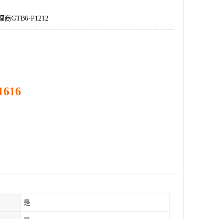
商GTB6-P1212
1616
是