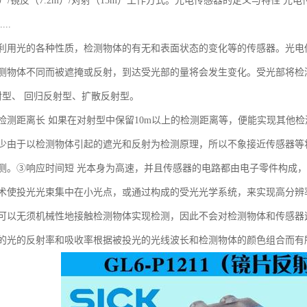
m）/镜反（7.2m）/对射（15m）工作方式。光电传感器的定义与特性
..
利用光的各种性质，检测物体的有无和表面状态的变化等的传感器。光电
测物体不同而被遮掩或反射，到达受光部的量将会发生变化。受光部将检
射型、 回归反射型、扩散反射型。
检测距离长 如果在对射型中保留10m以上的检测距离等，便能实现其他
少由于以检测物体引起的遮光和反射为检测原理，所以不象接近传感器等将
测。③响应时间短 光本身为高速，并且传感器的电路都由电子零件构成
术使投光光束集中在小光点，或通过构成的受光光学系统，来实现高分辨
可以无须机械性地接触检测物体实现检测，因此不会对检测物体和传感器
的光的反射率和吸收率根据被投光的光线波长和检测物体的颜色组合而有