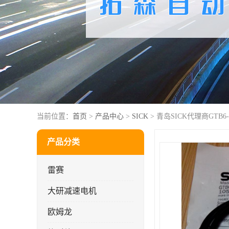
当前位置：
首页
>
产品中心
>
SICK
> 青岛SICK代理商GTB6-P
产品分类
雷赛
大研减速电机
欧姆龙