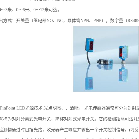
～3米、0～6米、0～12米可选。
方式：开关量（继电器NO、NC，晶体管NPN、PNP），数字量（RS48
光PinPoint LED光源技术,光点明亮、、清晰。 光电传感器通常可分为
就称为对射分离式光电开关，简称对射式光电开关。它的检测距离可达几
检测物通过时阻挡光路，收光器产生响应并输出一个开关控制信号。(2)