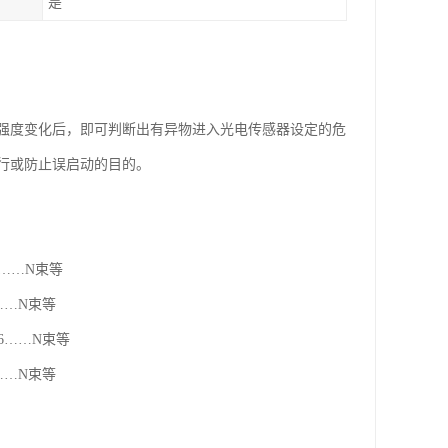
是
强度变化后，即可判断出有异物进入光电传感器设定的危
行或防止误启动的目的。
6……N束等
……N束等
6……N束等
……N束等