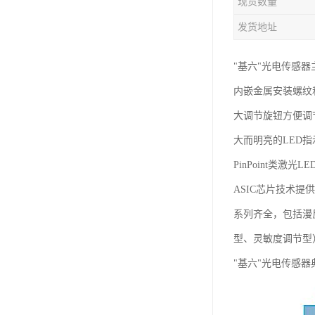
现货数量
发货地址
"基六"光电传感器
内嵌金属安装螺纹和
大调节旋钮方便调
大而明亮的LED
PinPoint类激
ASIC芯片技术提
系列齐全，包括漫
型、灵敏度调节型
"基六"光电传感