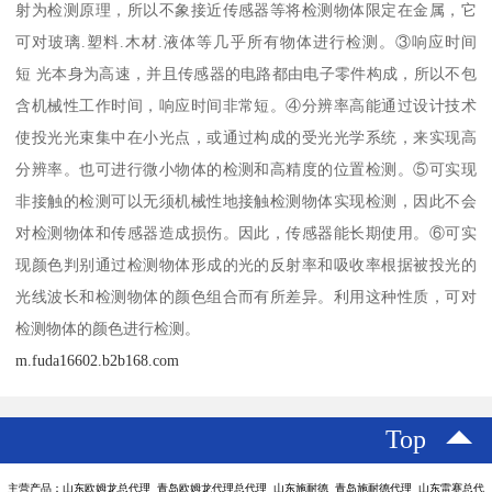
射为检测原理，所以不象接近传感器等将检测物体限定在金属，它
可对玻璃.塑料.木材.液体等几乎所有物体进行检测。③响应时间
短 光本身为高速，并且传感器的电路都由电子零件构成，所以不包
含机械性工作时间，响应时间非常短。④分辨率高能通过设计技术
使投光光束集中在小光点，或通过构成的受光光学系统，来实现高
分辨率。也可进行微小物体的检测和高精度的位置检测。⑤可实现
非接触的检测可以无须机械性地接触检测物体实现检测，因此不会
对检测物体和传感器造成损伤。因此，传感器能长期使用。⑥可实
现颜色判别通过检测物体形成的光的反射率和吸收率根据被投光的
光线波长和检测物体的颜色组合而有所差异。利用这种性质，可对
检测物体的颜色进行检测。
m.fuda16602.b2b168.com
Top
主营产品：山东欧姆龙总代理 青岛欧姆龙代理总代理 山东施耐德 青岛施耐德代理 山东雷赛总代