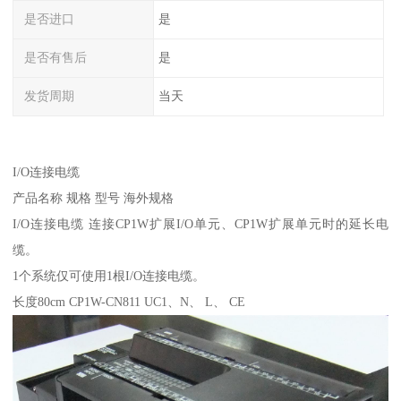
是否进口
是
是否有售后
是
发货周期
当天
I/O连接电缆
产品名称 规格 型号 海外规格
I/O连接电缆 连接CP1W扩展I/O单元、CP1W扩展单元时的延长电
缆。
1个系统仅可使用1根I/O连接电缆。
长度80cm CP1W-CN811 UC1、N、 L、 CE