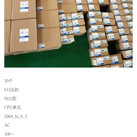
30个
I/O点的
N□□型
CPU单元
2064_lu_6_3
AC
100～