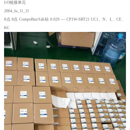
I/O链接单元
2064_lu_11_11
8点 8点 CompoBus/S从站 0.029 --- CP1W-SRT21 UC1、N、L、CE、
KC