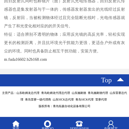
回归反射式同时也称镜片（面）反射式光电传感器，回归反射式传
感器也是集发射器与于一体的，传感器发射器发出的光线经过反射
镜，反射回，当被检测物体经过且完全阻断光线时，光电传感器就
产生了和光变化相对应的的开关信号。
特征：适合辨别不透明的物体；应用反光镜的高反光率，轻松实现
更长的检测距离，并且抗环境光干扰能力更强，更适合户外或有灰
尘的环境。同时也具备防止相互干扰功能，安装方便。
m.fuda16602.b2b168.com
Top
主营产品：山东欧姆龙总代理 青岛欧姆龙代理总代理 山东施耐德 青岛施耐德代理 山东雷赛总代
理 青岛雷赛一级代理商 山东SICK总代理 青岛SICK代理 雷赛代理
版权所有：青岛拓森自动化设备有限公司
首页
在线QQ
18305161616
在线留言