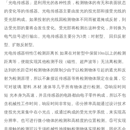
「光电传感器」是利用光的各种性质，检测物体的有无和表面状态
的变化等的传感器。光电传感器主要由发光的投光部和接受光线的
受光部构成。如果投射的光线因检测物体不同而被遮掩或反射，到
达受光部的量将会发生变化。受光部将检测出这种变化，并转换为
电气信号进行输出。光电传感器主要分为3类：对射型、 回归反射
型、扩散反射型。
光电传感器特性①检测距离长 如果在对射型中保留10m以上的检测
距离等，便能实现其他检测手段（磁性、超声波等）无法离检测。
达到的长距②对检测物体的限制少由于以检测物体引起的遮光和反
射为检测原理，所以不象接近传感器等将检测物体限定在金属，它
可对玻璃.塑料.木材.液体等几乎所有物体进行检测。③响应时间
短 光本身为高速，并且传感器的电路都由电子零件构成，所以不包
含机械性工作时间，响应时间非常短。④分辨率高能通过设计技术
使投光光束集中在小光点，或通过构成的受光光学系统，来实现高
分辨率。也可进行微小物体的检测和高精度的位置检测。⑤可实现
非接触的检测可以无须机械性地接触检测物体实现检测，因此不会