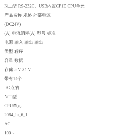
N□□型 RS-232C、USB内置CP1E CPU单元
产品名称 规格 外部电源
(DC24V)
(A) 电流消耗(A) 型号 标准
电源 输入 输出 输出
类型 程序
容量 数据
存储 5 V 24 V
带有14个
I/O点的
N□□型
CPU单元
2064_lu_6_1
AC
100～