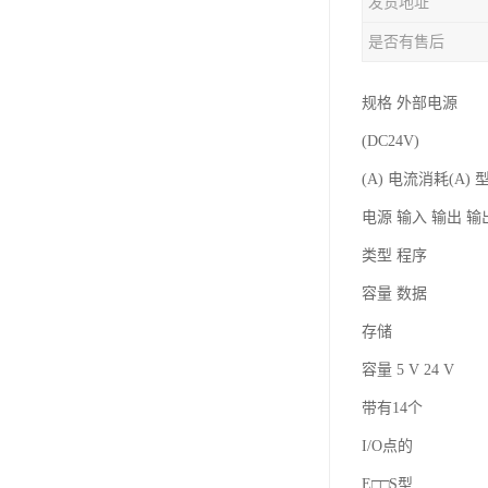
发货地址
是否有售后
规格 外部电源
(DC24V)
(A) 电流消耗(A) 
电源 输入 输出 
类型 程序
容量 数据
存储
容量 5 V 24 V
带有14个
I/O点的
E□□S型