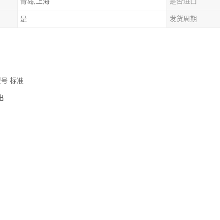
青岛,上海
是否进口
是
发货周期
型号 标准
输出