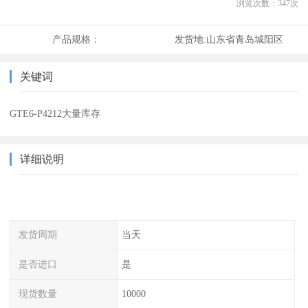
浏览次数：
347
次
产品规格：
发货地:
山东省青岛城阳区
关键词
GTE6-P4212大量库存
详细说明
发货周期
当天
是否进口
是
现货数量
10000