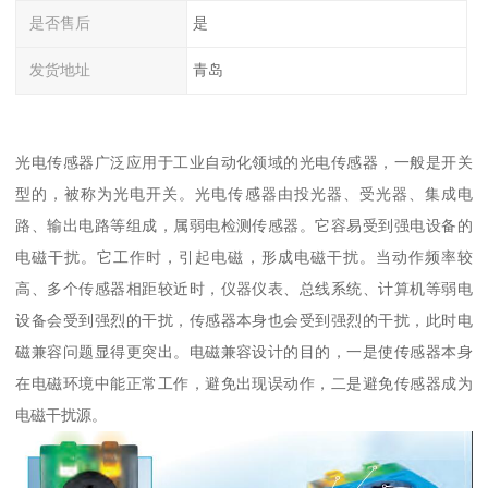
是否售后
是
发货地址
青岛
光电传感器广泛应用于工业自动化领域的光电传感器，一般是开关
型的，被称为光电开关。光电传感器由投光器、受光器、集成电
路、输出电路等组成，属弱电检测传感器。它容易受到强电设备的
电磁干扰。它工作时，引起电磁，形成电磁干扰。当动作频率较
高、多个传感器相距较近时，仪器仪表、总线系统、计算机等弱电
设备会受到强烈的干扰，传感器本身也会受到强烈的干扰，此时电
磁兼容问题显得更突出。电磁兼容设计的目的，一是使传感器本身
在电磁环境中能正常工作，避免出现误动作，二是避免传感器成为
电磁干扰源。