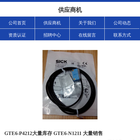
供应商机
公司首页
供应商机
关于我们
公司动态
资质认证
招聘中心
在线留言
联系方式
GTE6-P4212大量库存 GTE6-N1211 大量销售