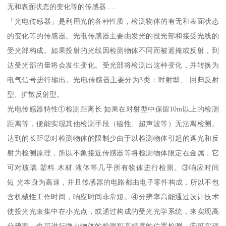
无和表面状态的变化等的传感器.....
「光电传感器」是利用光的各种性质，检测物体的有无和表面状态
的变化等的传感器。光电传感器主要由发光的投光部和接受光线的
受光部构成。如果投射的光线因检测物体不同而被遮掩或反射，到
达受光部的量将会发生变化。受光部将检测出这种变化，并转换为
电气信号进行输出。光电传感器主要分为3类：对射型、 回归反射
型、扩散反射型。
光电传感器特性①检测距离长 如果在对射型中保留10m以上的检测
距离等，便能实现其他检测手段（磁性、超声波等）无法离检测。
达到的长距②对检测物体的限制少由于以检测物体引起的遮光和反
射为检测原理，所以不象接近传感器等将检测物体限定在金属，它
可对玻璃.塑料.木材.液体等几乎所有物体进行检测。③响应时间
短 光本身为高速，并且传感器的电路都由电子零件构成，所以不包
含机械性工作时间，响应时间非常短。④分辨率高能通过设计技术
使投光光束集中在小光点，或通过构成的受光光学系统，来实现高
分辨率。也可进行微小物体的检测和高精度的位置检测。⑤可实现