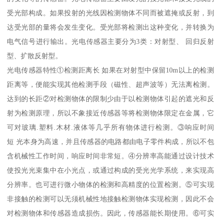
受光部构成。如果投射的光线因检测物体不同而被遮掩或反射，到
达受光部的量将会发生变化。受光部将检测出这种变化，并转换为
电气信号进行输出。光电传感器主要分为3类：对射型、 回归反射
型、扩散反射型。
光电传感器特性①检测距离长 如果在对射型中保留10m以上的检测
距离等，便能实现其他检测手段（磁性、超声波等）无法离检测。
达到的长距②对检测物体的限制少由于以检测物体引起的遮光和反
射为检测原理，所以不象接近传感器等将检测物体限定在金属，它
可对玻璃.塑料.木材.液体等几乎所有物体进行检测。③响应时间
短 光本身为高速，并且传感器的电路都由电子零件构成，所以不包
含机械性工作时间，响应时间非常短。④分辨率高能通过设计技术
使投光光束集中在小光点，或通过构成的受光光学系统，来实现高
分辨率。也可进行微小物体的检测和高精度的位置检测。⑤可实现
非接触的检测可以无须机械性地接触检测物体实现检测，因此不会
对检测物体和传感器造成损伤。因此，传感器能长期使用。⑥可实