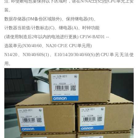
注. 即使断电也要保持以下区域时，请在N/NA□□(S□)型CPU单元上安
装。
数据存储器(DM备份区域除外)、保持继电器(H)、
计数器当前值/计数标志(C)、继电器(A)、时钟功能
(请使用制造后2年以内的电池进行更换) CP1W-BAT01 --
选装单元(N30/40/60、NA20 CP1E CPU单元用)
N14/20、N30/40/60S(1)、E10/14/20/30/40/60(S)的CPU单元无法使
用。