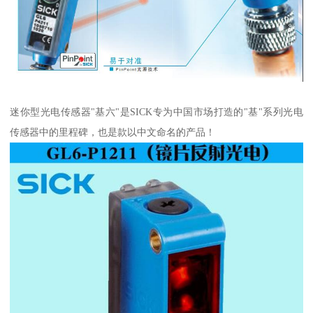
迷你型光电传感器"基六"是SICK专为中国市场打造的"基"系列光电
传感器中的里程碑，也是款以中文命名的产品！