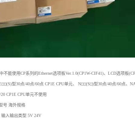
元中不能使用CP系列的Ethernet选项板Ver.1.0(CP1W-CIF41)、LCD选项板(C
□□(S)型30点/40点/60点 CP1E CPU单元、 N□□(S□)型30点/40点/60点、N
14/20 CP1E CPU单元不使用
 型号 海外规格
输入输出类型 5V 24V