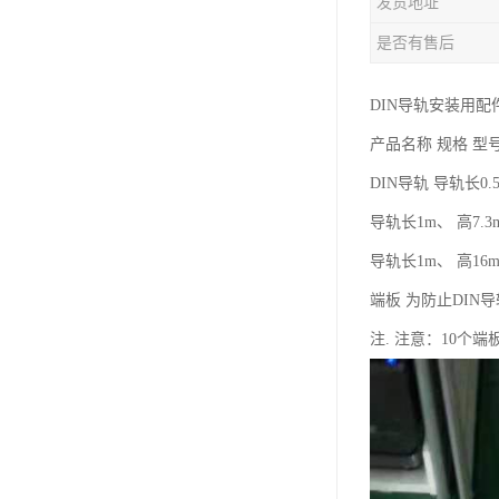
发货地址
是否有售后
DIN导轨安装用配
产品名称 规格 型
DIN导轨 导轨长0.5m
导轨长1m、 高7.3mm
导轨长1m、 高16mm
端板 为防止DI
注. 注意：10个端