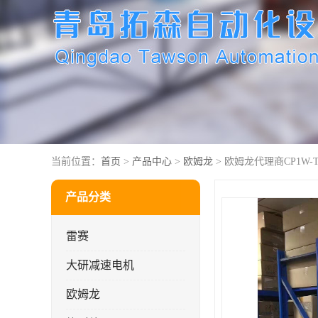
当前位置：
首页
>
产品中心
>
欧姆龙
> 欧姆龙代理商CP1W-TS
产品分类
雷赛
大研减速电机
欧姆龙