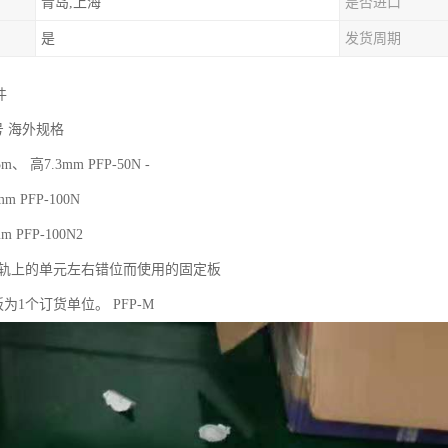
青岛,上海
是否进口
是
发货周期
件
号 海外规格
、 高7.3mm PFP-50N -
 PFP-100N
 PFP-100N2
N导轨上的单元左右错位而使用的固定板
板为1个订货单位。 PFP-M