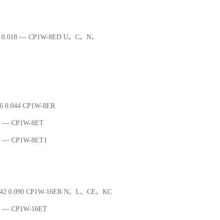
 0.018 --- CP1W-8ED U、C、N、
6 0.044 CP1W-8ER
--- CP1W-8ET
--- CP1W-8ET1
042 0.090 CP1W-16ER N、L、CE、KC
--- CP1W-16ET