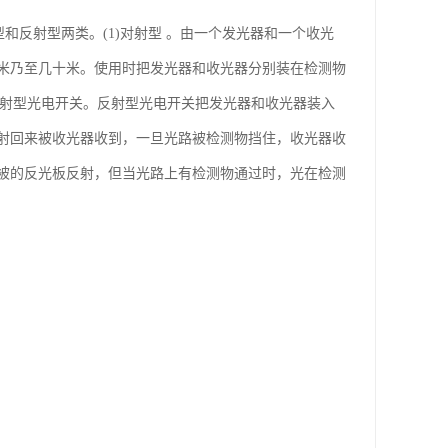
对射型和反射型两类。(1)对射型 。由一个发光器和一个收光
米乃至几十米。使用时把发光器和收光器分别装在检测物
反射型光电开关。反射型光电开关把发光器和收光器装入
射回来被收光器收到，一旦光路被检测物挡住，收光器收
被的反光板反射，但当光路上有检测物通过时，光在检测