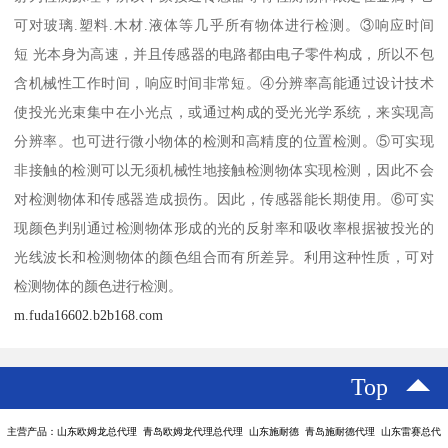
可对玻璃.塑料.木材.液体等几乎所有物体进行检测。③响应时间
短 光本身为高速，并且传感器的电路都由电子零件构成，所以不包
含机械性工作时间，响应时间非常短。④分辨率高能通过设计技术
使投光光束集中在小光点，或通过构成的受光光学系统，来实现高
分辨率。也可进行微小物体的检测和高精度的位置检测。⑤可实现
非接触的检测可以无须机械性地接触检测物体实现检测，因此不会
对检测物体和传感器造成损伤。因此，传感器能长期使用。⑥可实
现颜色判别通过检测物体形成的光的反射率和吸收率根据被投光的
光线波长和检测物体的颜色组合而有所差异。利用这种性质，可对
检测物体的颜色进行检测。
m.fuda16602.b2b168.com
Top
主营产品：山东欧姆龙总代理 青岛欧姆龙代理总代理 山东施耐德 青岛施耐德代理 山东雷赛总代