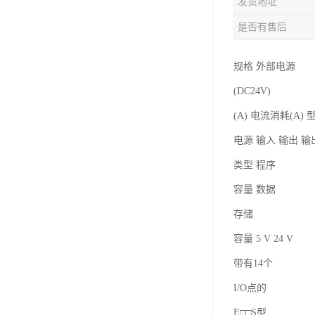
发货地址
是否有售后
规格 外部电源
(DC24V)
(A) 电流消耗(A) 
电源 输入 输出 
类型 程序
容量 数据
存储
容量 5 V 24 V
带有14个
I/O点的
E□□S型