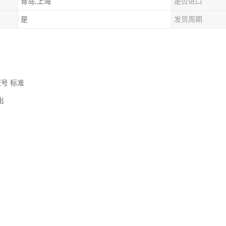
青岛,上海
是否进口
是
发货周期
型号 标准
输出