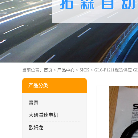
当前位置：
首页
>
产品中心
>
SICK
> GL6-P1211现货供应 G
产品分类
雷赛
大研减速电机
欧姆龙