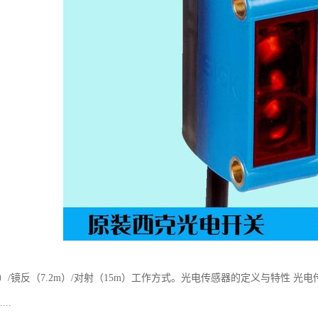
m）/镜反（7.2m）/对射（15m）工作方式。光电传感器的定义与特性
..