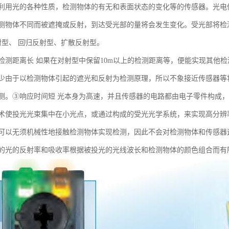
利用光的各种性质，检测物体的有无和表面状态的变化等的传感器。光电
测物体不同而被遮掩或反射，到达受光部的量将会发生变化。受光部将检
射型、 回归反射型、扩散反射型。
检测距离长 如果在对射型中保留10m以上的检测距离等，便能实现其他
少由于以检测物体引起的遮光和反射为检测原理，所以不象接近传感器等将
测。③响应时间短 光本身为高速，并且传感器的电路都由电子零件构成
术使投光光束集中在小光点，或通过构成的受光光学系统，来实现高分辨
可以无须机械性地接触检测物体实现检测，因此不会对检测物体和传感器
的光的反射率和吸收率根据被投光的光线波长和检测物体的颜色组合而有