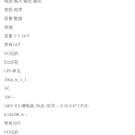
电源 输入 输出 输出
类型 程序
容量 数据
存储
容量 5 V 24 V
带有14个
I/O点的
E□□S型
CPU单元
2064_lu_1_1
AC
100～
240V 8 6 继电器 2K步 2K字 -- 0.16 0.07 CP1E-
E14SDR-A --
带有20个
I/O点的