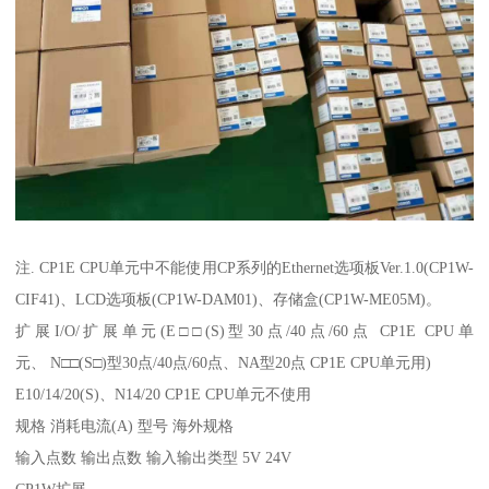
注. CP1E CPU单元中不能使用CP系列的Ethernet选项板Ver.1.0(CP1W-
CIF41)、LCD选项板(CP1W-DAM01)、存储盒(CP1W-ME05M)。
扩展I/O/扩展单元(E□□(S)型30点/40点/60点 CP1E CPU单
元、 N□□(S□)型30点/40点/60点、NA型20点 CP1E CPU单元用)
E10/14/20(S)、N14/20 CP1E CPU单元不使用
规格 消耗电流(A) 型号 海外规格
输入点数 输出点数 输入输出类型 5V 24V
CP1W扩展