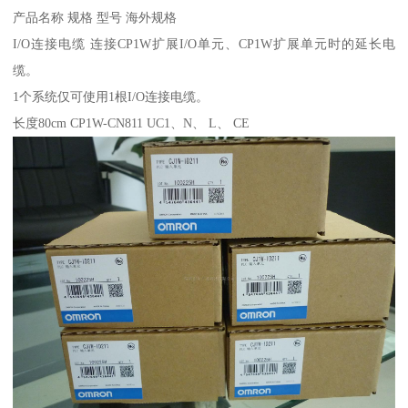
产品名称 规格 型号 海外规格
I/O连接电缆 连接CP1W扩展I/O单元、CP1W扩展单元时的延长电
缆。
1个系统仅可使用1根I/O连接电缆。
长度80cm CP1W-CN811 UC1、N、 L、 CE