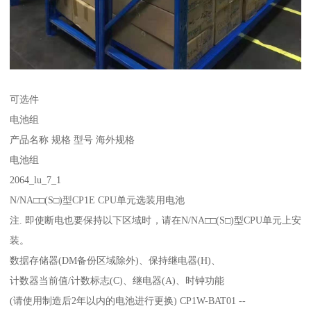
可选件
电池组
产品名称 规格 型号 海外规格
电池组
2064_lu_7_1
N/NA□□(S□)型CP1E CPU单元选装用电池
注. 即使断电也要保持以下区域时，请在N/NA□□(S□)型CPU单元上安
装。
数据存储器(DM备份区域除外)、保持继电器(H)、
计数器当前值/计数标志(C)、继电器(A)、时钟功能
(请使用制造后2年以内的电池进行更换) CP1W-BAT01 --